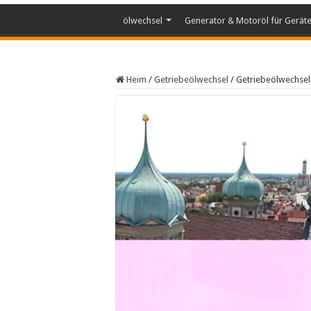
ölwechsel
Generator & Motoröl für Gerät
Heim
/
Getriebeölwechsel
/
Getriebeölwechsel 