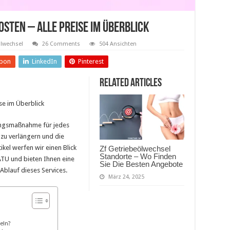
osten – Alle Preise Im Überblick
ölwechsel
26 Comments
504 Ansichten
pon
LinkedIn
Pinterest
Related Articles
se im Überblick
tungsmaßnahme für jedes
zu verlängern und die
ikel werfen wir einen Blick
Zf Getriebeölwechsel
Standorte – Wo Finden
ATU und bieten Ihnen eine
Sie Die Besten Angebote
 Ablauf dieses Services.
März 24, 2025
eln?