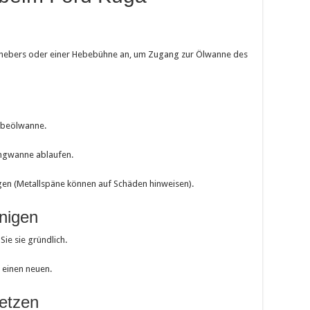
nhebers oder einer Hebebühne an, um Zugang zur Ölwanne des
iebeölwanne.
fangwanne ablaufen.
ngen (Metallspäne können auf Schäden hinweisen).
inigen
ie sie gründlich.
h einen neuen.
etzen