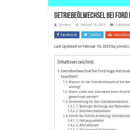
Getriebeölwechsel Bei Ford 
yönetici
Februar 10, 2025
Getriebe
Facebook
Twitter
Stumbleu
Last Updated on Februar 10, 2025 by
yönetici
Inhaltsverzeichnis
Getriebeölwechsel bei Ford Kuga Automati
beachten?
Warum ist der Getriebeölwechsel bei Au
wichtig?
Wann sollte das Getriebeöl beim Ford 
gewechselt werden?
Vorbereitung für den Getriebeölwechsel
1. Benötigte Werkzeuge und Materialien
2. Sicherheitsmaßnahmen
Schritt-für-Schritt-Anleitung: Getriebeö
1. Fahrzeug anheben
2. Altöl ablassen
3. Ölwanne und Filter reinigen