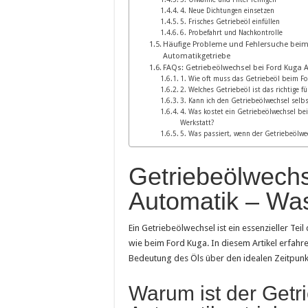
4. Neue Dichtungen einsetzen
5. Frisches Getriebeöl einfüllen
6. Probefahrt und Nachkontrolle
Häufige Probleme und Fehlersuche beim
Automatikgetriebe
FAQs: Getriebeölwechsel bei Ford Kuga 
1. Wie oft muss das Getriebeöl beim F
2. Welches Getriebeöl ist das richtige f
3. Kann ich den Getriebeölwechsel selb
4. Was kostet ein Getriebeölwechsel be
Werkstatt?
5. Was passiert, wenn der Getriebeölwec
Getriebeölwechs
Automatik – Was
Ein Getriebeölwechsel ist ein essenzieller T
wie beim Ford Kuga. In diesem Artikel erfahre
Bedeutung des Öls über den idealen Zeitpunkt b
Warum ist der Getr