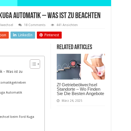
Kuga Automatik – Was Ist Zu Beachten
ölwechsel
18 Comments
441 Ansichten
pon
LinkedIn
Pinterest
Related Articles
k – Was ist zu
tomatikgetrieben
Zf Getriebeölwechsel
Standorte – Wo Finden
Kuga Automatik
Sie Die Besten Angebote
März 24, 2025
lwechsel beim Ford Kuga