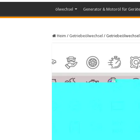
ölwechsel
Generator & Motoröl für Gerät
Heim
/
Getriebeölwechsel
/
Getriebeölwechsel