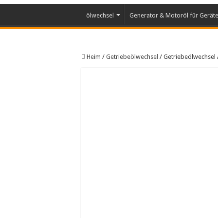
ölwechsel
Generator & Motoröl für Gerät
Heim
/
Getriebeölwechsel
/
Getriebeölwechsel 