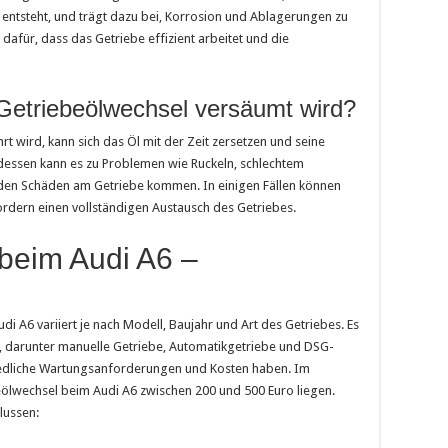
 entsteht, und trägt dazu bei, Korrosion und Ablagerungen zu
dafür, dass das Getriebe effizient arbeitet und die
Getriebeölwechsel versäumt wird?
t wird, kann sich das Öl mit der Zeit zersetzen und seine
edessen kann es zu Problemen wie Ruckeln, schlechtem
den Schäden am Getriebe kommen. In einigen Fällen können
fordern einen vollständigen Austausch des Getriebes.
beim Audi A6 –
di A6 variiert je nach Modell, Baujahr und Art des Getriebes. Es
n, darunter manuelle Getriebe, Automatikgetriebe und DSG-
chiedliche Wartungsanforderungen und Kosten haben. Im
eölwechsel beim Audi A6 zwischen 200 und 500 Euro liegen.
flussen: