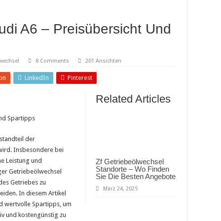
udi A6 – Preisübersicht Und
wechsel
8 Comments
201 Ansichten
on
LinkedIn
Pinterest
Related Articles
nd Spartipps
standteil der
wird. Insbesondere bei
ne Leistung und
Zf Getriebeölwechsel
Standorte – Wo Finden
iger Getriebeölwechsel
Sie Die Besten Angebote
des Getriebes zu
März 24, 2025
iden. In diesem Artikel
d wertvolle Spartipps, um
iv und kostengünstig zu