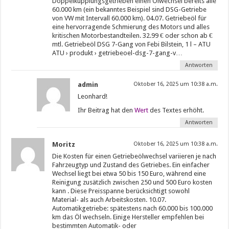
Doppelkupplungsgetrieben einen Ölwechsel bereits alle
60.000 km (ein bekanntes Beispiel sind DSG-Getriebe
von VW mit Intervall 60.000 km). 04.07. Getriebeöl für
eine hervorragende Schmierung des Motors und alles
kritischen Motorbestandteilen. 32.99 € oder schon ab €
mtl. Getriebeöl DSG 7-Gang von Febi Bilstein, 1 l – ATU
ATU › produkt › getriebeoel-dsg-7-gang-v…
Antworten
admin
Oktober 16, 2025 um 10:38 a.m.
Leonhard!
Ihr Beitrag hat den
Wert
des Textes erhöht.
Antworten
Moritz
Oktober 16, 2025 um 10:38 a.m.
Die Kosten für einen Getriebeölwechsel variieren je nach
Fahrzeugtyp und Zustand des Getriebes. Ein einfacher
Wechsel liegt bei etwa 50 bis 150 Euro, während eine
Reinigung zusätzlich zwischen 250 und 500 Euro kosten
kann . Diese Preisspanne berücksichtigt sowohl
Material- als auch Arbeitskosten. 10.07.
Automatikgetriebe: spätestens nach 60.000 bis 100.000
km das Öl wechseln. Einige Hersteller empfehlen bei
bestimmten Automatik- oder